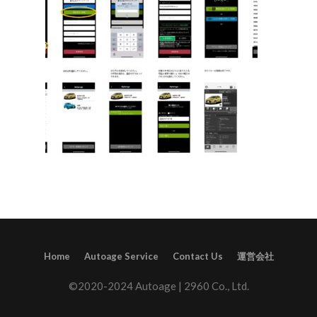
Home
Autoage Service
Contact Us
運営会社
©2020-2024 Autoage | 2960 Co., Ltd.