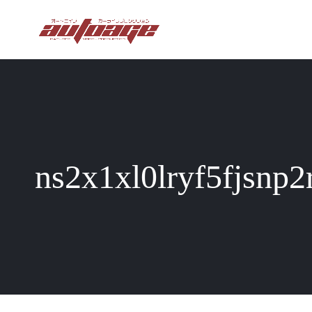
ns2x1xl0lryf5fjsn