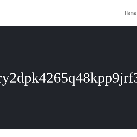
Home
p2ry2dpk4265q48kpp9