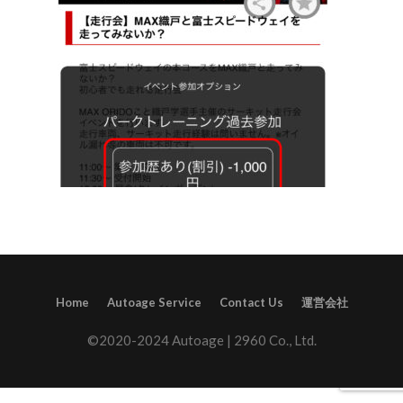
Home
Autoage Service
Contact Us
運営会社
©2020-2024 Autoage | 2960 Co., Ltd.