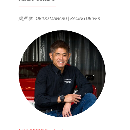
織戸 学 | ORIDO MANABU | RACING DRIVER