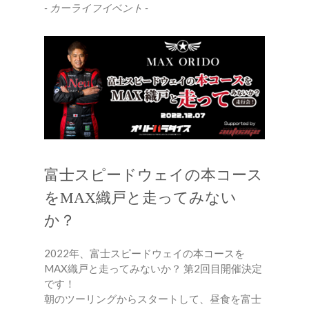
- カーライフイベント -
富士スピードウェイの本コース
をMAX織戸と走ってみない
か？
2022年、富士スピードウェイの本コースを
MAX織戸と走ってみないか？ 第2回目開催決定
です！
朝のツーリングからスタートして、昼食を富士