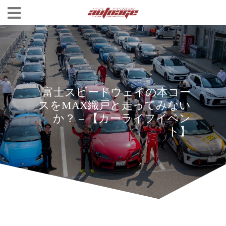
富士スピードウェイの本コー
スをMAX織戸と走ってみない
か？ – 【カーライフイベン
ト】