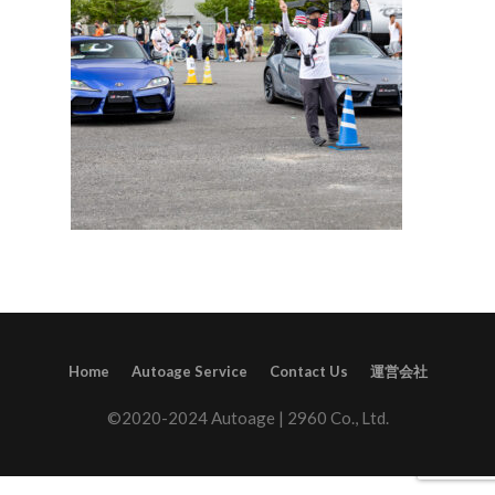
Home
Autoage Service
Contact Us
運営会社
©2020-2024 Autoage | 2960 Co., Ltd.