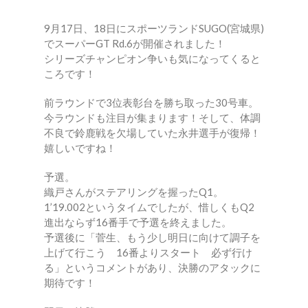
9月17日、18日にスポーツランドSUGO(宮城県)
でスーパーGT Rd.6が開催されました！
シリーズチャンピオン争いも気になってくると
ころです！
前ラウンドで3位表彰台を勝ち取った30号車。
今ラウンドも注目が集まります！そして、体調
不良で鈴鹿戦を欠場していた永井選手が復帰！
嬉しいですね！
予選。
織戸さんがステアリングを握ったQ1。
1’19.002というタイムでしたが、惜しくもQ2
進出ならず16番手で予選を終えました。
予選後に「菅生、もう少し明日に向けて調子を
上げて行こう 16番よりスタート 必ず行け
る」というコメントがあり、決勝のアタックに
期待です！