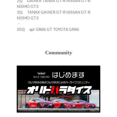
2位 GAINER TANAX GT-R NISSAN GT-R
NISMO GT3
3位 TANAX GAINER GT-R NISSAN GT-R
NISMO GT3
・
20位 apr GR86 GT TOYOTA GR86
Community