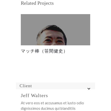
Related Projects
マッチ棒（笹間健史）
Client
Jeff Walters
At vero eos et accusamus et iusto odio
dignissimos ducimus qui blanditiis