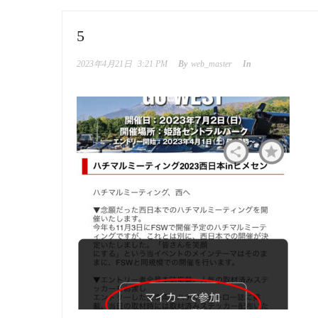
5
2023年4月21日
3:21 PM
By
web_master
In