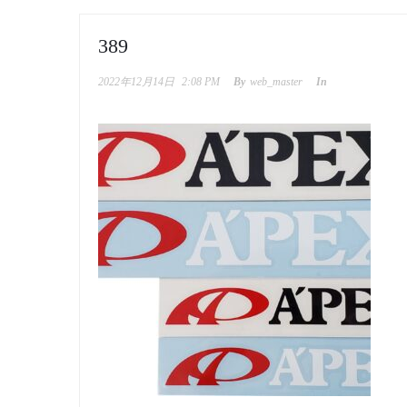
389
2022年12月14日
2:08 PM
By
web_master
In